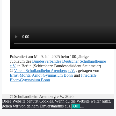
Präsentiert am Mi. 9. Juli 2025 beim 100-jährigen
Jubiläum des
Bundesverbandes Deutscher Schullandheime
e.V.
in Berlin (Schirmherr: Bundespräsident Steinmeier)
©
Verein Schullandheim Aremberg e.V.
, getragen von
Ernst-Moritz-Arndt-Gymnasium Bonn
und
Friedrich-
Ebert-Gymnasium Bonn
.
© Schullandheim Aremberg e.V., 2026
Diese Website benutzt Cookies. Wenn du die Website weiter nutzt,
gehen wir von deinem Einverständnis aus.
OK