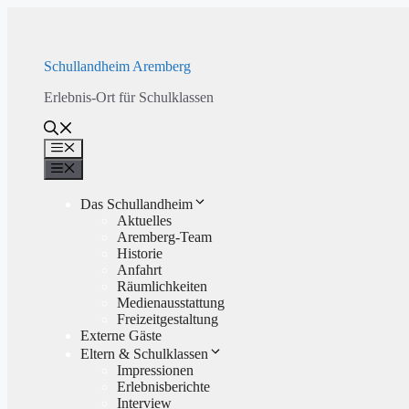
Zum
Inhalt
springen
Schullandheim Aremberg
Erlebnis-Ort für Schulklassen
Menü
Menü
Das Schullandheim
Aktuelles
Aremberg-Team
Historie
Anfahrt
Räumlichkeiten
Medienausstattung
Freizeitgestaltung
Externe Gäste
Eltern & Schulklassen
Impressionen
Erlebnisberichte
Interview