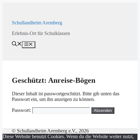
Zum
Inhalt
springen
Schullandheim Aremberg
Erlebnis-Ort für Schulklassen
Menü
Geschützt: Anreise-Bögen
Dieser Inhalt ist passwortgeschützt. Bitte gib unten das
Passwort ein, um ihn anzeigen zu können.
Passwort:
© Schullandheim Aremberg e.V., 2026
Diese Website benutzt Cookies. Wenn du die Website weiter nutzt,