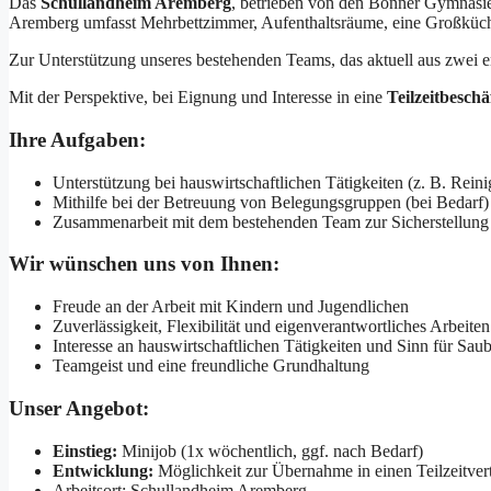
Das
Schullandheim Aremberg
, betrieben von den Bonner Gymnasien
Aremberg umfasst Mehrbettzimmer, Aufenthaltsräume, eine Großküc
Zur Unterstützung unseres bestehenden Teams, das aktuell aus zwei 
Mit der Perspektive, bei Eignung und Interesse in eine
Teilzeitbeschä
Ihre Aufgaben:
Unterstützung bei hauswirtschaftlichen Tätigkeiten (z. B. Rein
Mithilfe bei der Betreuung von Belegungsgruppen (bei Bedarf)
Zusammenarbeit mit dem bestehenden Team zur Sicherstellung 
Wir wünschen uns von Ihnen:
Freude an der Arbeit mit Kindern und Jugendlichen
Zuverlässigkeit, Flexibilität und eigenverantwortliches Arbeiten
Interesse an hauswirtschaftlichen Tätigkeiten und Sinn für Saub
Teamgeist und eine freundliche Grundhaltung
Unser Angebot:
Einstieg:
Minijob (1x wöchentlich, ggf. nach Bedarf)
Entwicklung:
Möglichkeit zur Übernahme in einen Teilzeitver
Arbeitsort: Schullandheim Aremberg