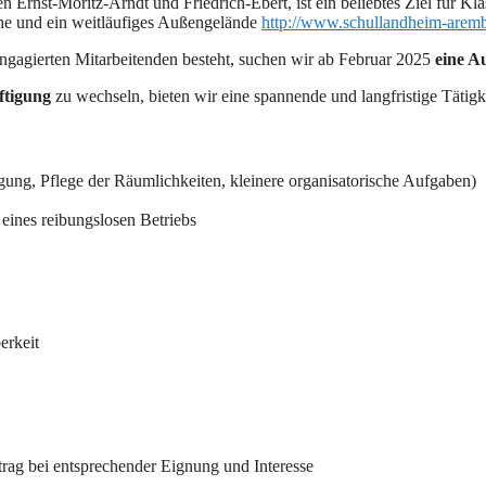
 Ernst-Moritz-Arndt und Friedrich-Ebert, ist ein beliebtes Ziel für Kl
he und ein weitläufiges Außengelände
http://www.schullandheim-arem
engagierten Mitarbeitenden besteht, suchen wir ab Februar 2025
eine A
ftigung
zu wechseln, bieten wir eine spannende und langfristige Tätig
igung, Pflege der Räumlichkeiten, kleinere organisatorische Aufgaben)
eines reibungslosen Betriebs
erkeit
trag bei entsprechender Eignung und Interesse