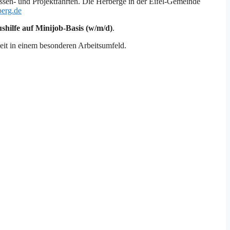
assen- und Projektfahrten. Die Herberge in der Eifel-Gemeinde
berg.de
ushilfe auf Minijob-Basis (w/m/d)
.
keit in einem besonderen Arbeitsumfeld.