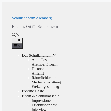
Zum
Inhalt
springen
Schullandheim Aremberg
Erlebnis-Ort für Schulklassen
Menü
Menü
Das Schullandheim
Aktuelles
Aremberg-Team
Historie
Anfahrt
Räumlichkeiten
Medienausstattung
Freizeitgestaltung
Externe Gäste
Eltern & Schulklassen
Impressionen
Erlebnisberichte
Interview